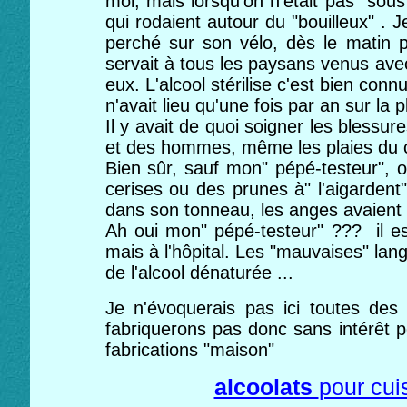
moi, mais lorsqu'on n'était pas "sous 
qui rodaient autour du "bouilleux" . J
perché sur son vélo, dès le matin p
servait à tous les paysans venus ave
eux. L'alcool stérilise c'est bien con
n'avait lieu qu'une fois par an sur la p
Il y avait de quoi soigner les blessur
et des hommes, même les plaies du 
Bien sûr, sauf mon" pépé-testeur", o
cerises ou des prunes à" l'aigardent
dans son tonneau, les anges avaient p
Ah oui mon" pépé-testeur" ??? il est
mais à l'hôpital. Les "mauvaises" lang
de l'alcool dénaturée ...
Je n'évoquerais pas ici toutes de
fabriquerons pas donc sans intérêt 
fabrications "maison"
alcoolats
pour cui