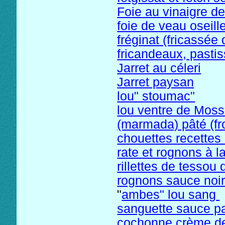
Foie au vinaigre d
foie de veau oseill
fréginat (fricassée
fricandeaux, pastis
Jarret au céleri
Jarret paysan
lou" stoumac"
lou ventre de Moss
(marmada) pâté (fr
chouettes recettes
rate et rognons à l
rillettes de tesso
rognons sauce noir
"
ambes" lou sang
sanguette sauce 
cochonne crème de