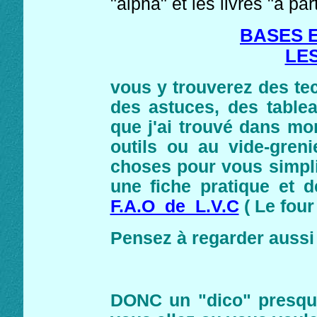
"alpha" et les livres "à par
BASES 
LES
vous y trouverez des te
des astuces, des table
que j'ai trouvé dans mo
outils ou au vide-greni
choses pour vous simplif
une fiche pratique et de
F.A.O de L.V.C
( Le four
Pensez à regarder aussi
DONC un "dico" presque 