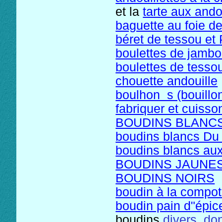
et la
tarte aux ando
baguette au foie de
béret de tessou e
boulettes de jamb
boulettes de tess
chouette andouille
boulhon s (bouillon
fabriquer et cuiss
BOUDINS BLANC
boudins blancs Du
boudins blancs au
BOUDINS JAUNES
BOUDINS NOIRS
boudin à la compot
boudin pain d"épic
boudins
divers don