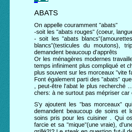
ABATS
On appelle couramment "abats"
-soit les "abats rouges" (coeur, langue
- soit les "abats blancs"(amourettes
blancs"(testicules du moutons), t
demandent beaucoup d'apprêts
Or les ménagères modernes travaillen
temps infiniment plus compliqué et ch
plus souvent sur les morceaux "vite fa
Font également parti des "abats" que
, peut-être l'abat le plus recherché .
chers: à ne surtout pas mépriser car e
S'y ajoutent les "bas morceaux" qui
demandent beaucoup de soins et l
soins pris pour les cuisiner . Qui 
farcie et sa "mique"(une vraie), d'u
grillé?!? Le steak en question fut-il