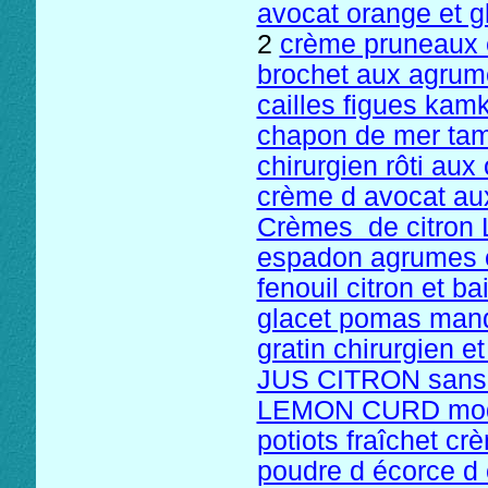
avocat orange et g
2
crème pruneaux 
brochet aux agrum
cailles figues kam
chapon de mer tam
chirurgien rôti aux
crème d avocat au
Crèmes de citron
espadon agrumes e
fenouil citron et b
glacet pomas man
gratin chirurgien e
JUS CITRON sans 
LEMON CURD mo
potiots fraîchet c
poudre d écorce d