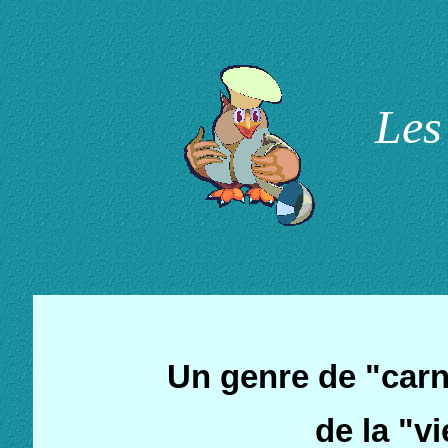
Les
Un genre de "carn
de la "vi