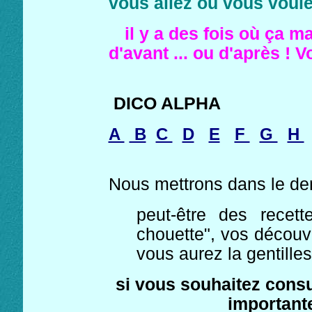
vous allez ou vous voulez
il y a des fois où ça m
d'avant ... ou d'après !
DICO ALPHA
A
B
C
D
E
F
G
H
Nous mettrons dans le dern
peut-être des recet
chouette", vos découv
vous aurez la gentilles
si vous souhaitez consu
important