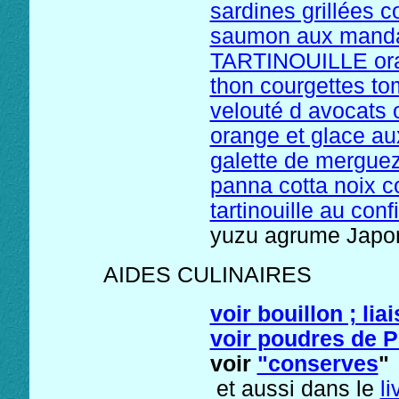
sardines grillées co
saumon aux manda
TARTINOUILLE or
thon courgettes to
velouté d avocats
orange et glace au
galette de mergue
panna cotta noix 
tartinouille au con
yuzu agrume Jap
AIDES CULINAIRE
voir bouillon ; lia
voir poudres de 
voir
"conserves
"
et aussi dans le
l