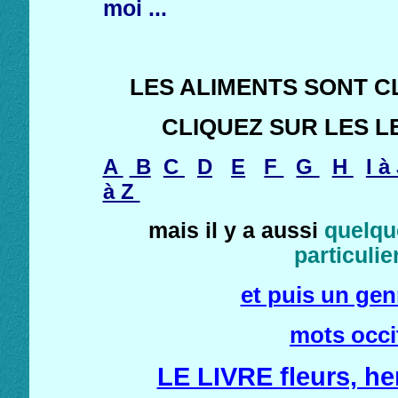
moi ...
LES ALIMENTS SONT 
CLIQUEZ SUR LES L
A
B
C
D
E
F
G
H
I à
à Z
mais il y a aussi
quelqu
particulie
et puis un gen
mots occit
LE LIVRE fleurs, he