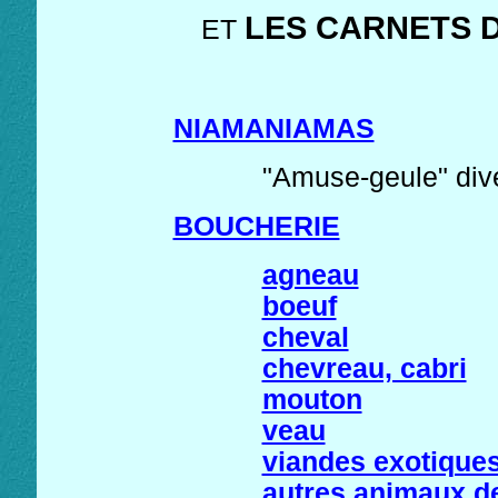
LES CARNETS D
ET
NIAMANIAMAS
"Amuse-geule" dive
BOUCHERIE
agneau
boeuf
cheval
chevreau, cabri
mouton
veau
viandes exotique
autres animaux d