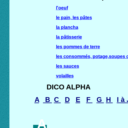
l'oeuf
le pain, les pâtes
la plancha
la pâtisserie
les pommes de terre
les consommés, potage,soupes d
les sauces
volailles
DICO ALPHA
A
B
C
D
E
F
G
H
I à 
A