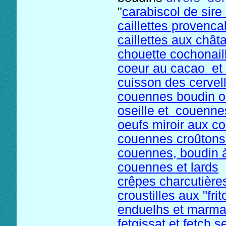
"
carabiscol de sire
c
aillettes provenc
caillettes aux chât
chouette cochonaill
coeur au cacao et à
cuisson des cervel
couennes boudin os
oseille et couenne
oeufs miroir aux co
couennes croûtons
couennes, boudin à 
couennes et lards
crêpes charcutière
croustilles aux "fri
enduelhs et marm
fetgissat et fetch s